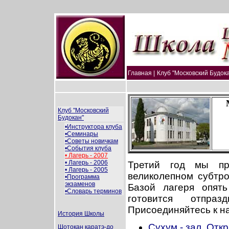
Главная |
Клуб "Московский Будока
Клуб "Московский
Будокан"
•Инструктора клуба
•Семинары
•Советы новичкам
•События клуба
• Лагерь - 2007
• Лагерь - 2006
Третий год мы пр
• Лагерь - 2005
великолепном субтр
•Программа
экзаменов
Базой лагеря опят
•Словарь терминов
готовится отпра
Присоединяйтесь к н
История Школы
Сухум - зал. Отк
Шотокан каратэ-до