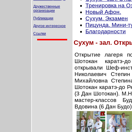
Тренировка на О
Дружественные
организации
Новый Афон.
Сухум. Экзамен
Публикации
Пицунда. Мини-ту
Другое интересное
Благодарности
Ссылки
Сухум - зал. Откр
Открытие лагеря п
Шотокан каратэ-до
открывали Шеф-инст
Николаевич Степин
Михайловна Степин
Шотокан каратэ-до Р
(3 Дан Шотокан). М.
мастер-классов Бу
Вдовина (6 Дан Будо)