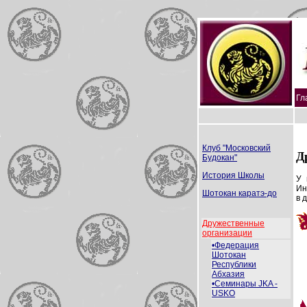
Гл
Клуб "Московский
Д
Будокан"
История Школы
У 
Ин
Шотокан каратэ-до
в 
Дружественные
организации
•Федерация
Шотокан
Республики
Абхазия
•Семинары JKA -
USKO