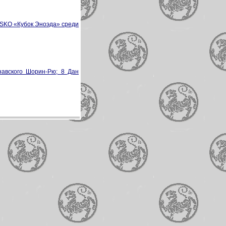
USKO «Кубок Эноэда» среди
авского Шорин-Рю; 8 Дан