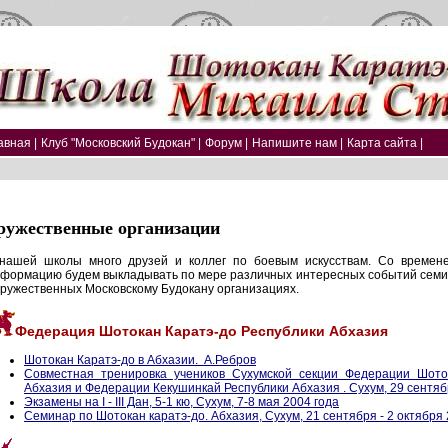
авная |
Клуб "Московский Будокан" |
Форум |
Напишите нам |
Карта сайта |
ружественные организации
нашей школы много друзей и коллег по боевым искусствам. Со времен
формацию будем выкладывать по мере различных интересных событий семин
дружественных Московскому Будокану организациях.
Федерация Шотокан Каратэ-до Республики Абхазия
Шотокан Каратэ-до в Абхазии. А.Ребров
Cовместная тренировка учеников Сухумской секции Федерации Шото
Абхазия и Федерации Кекушинкай Республики Абхазия . Сухум, 29 сентябр
Экзамены на I - III Дан, 5-1 кю, Сухум, 7-8 мая 2004 года
Семинар по Шотокан каратэ-до. Абхазия, Сухум, 21 сентября - 2 октября 