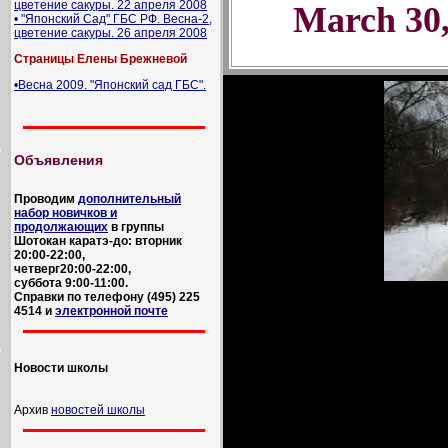
цветение сакуры. 22 апреля 2008
March 30,
• "Японский Сад" ГБС РФ. Весна-2,
цветение сакуры. 26 апреля 2008
Страницы Елены Брежневой
•Весна 2009. "Японский сад ГБС".
Объявления
Проводим
дополнительный
набор новичков и
продолжающих
в группы
Шотокан каратэ-до: вторник
20:00-22:00,
четверг20:00-22:00,
суббота 9:00-11:00.
Справки по телефону (495) 225
4514 и
электронной почте
Новости школы
Архив
новостей школы