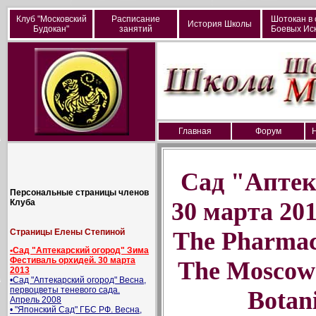
Клуб "Московский
Расписание
Шотокан в 
История Школы
Будокан"
занятий
Боевых Иск
Главная
Форум
Сад "Аптек
Персональные страницы членов
Клуба
30 марта 201
Страницы Елены Степиной
The Pharmac
•Сад "Аптекарский огород" Зима
Фестиваль орхидей. 30 марта
The Moscow 
2013
•Сад "Аптекарский огород" Весна,
первоцветы теневого сада.
Botan
Апрель 2008
• "Японский Сад" ГБС РФ. Весна,