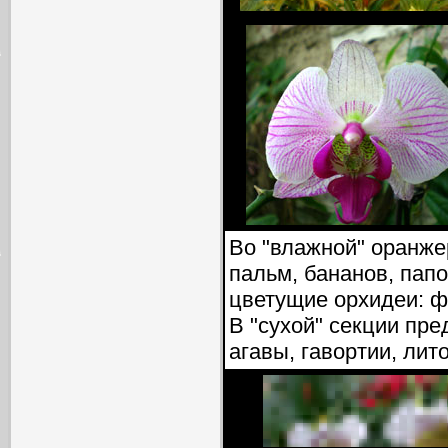
Во "влажной" оранже
пальм, бананов, пап
цветущие орхидеи: ф
В "сухой" секции пр
агавы, гавортии, лит