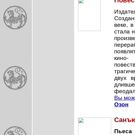
Повес
Издател
Создан
веке, 
стала 
произве
перера
появля
кино-
повест
трагич
двух 
дливше
феодал
Вы може
Озон
Санъю
Пьеса