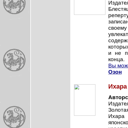
Издател
Блестя
реперт
записан
своему
увлека
содер
которы
и не п
конца.
Вы може
Озон
Ихара
Авторс
Издател
Золота
Ихара 
японс