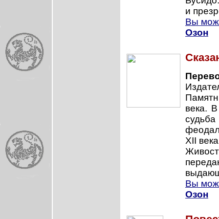
Бусидо:
и презр
Вы може
Озон
Сказа
Перево
Издател
Памятн
века. В
судьба
феодал
XII века
Живост
перед
выдающ
Вы може
Озон