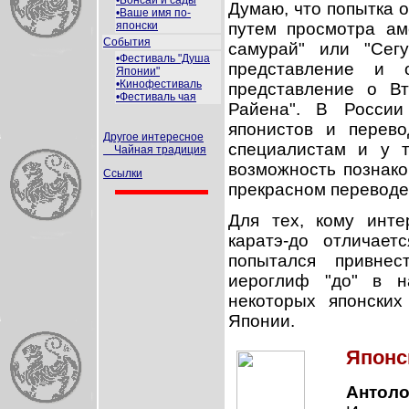
•Бонсай и сады
Думаю, что попытка о
•Ваше имя по-
путем просмотра ам
японски
События
самурай" или "Сегу
•Фестиваль "Душа
представление и 
Японии"
•Кинофестиваль
представление о В
•Фестиваль чая
Райена". В России
японистов и перево
Другое интересное
специалистам и у т
Чайная традиция
возможность познако
Ссылки
прекрасном переводе
Для тех, кому инте
каратэ-до отличает
попытался привнес
иероглиф "до" в н
некоторых японских
Японии.
Японс
Антоло