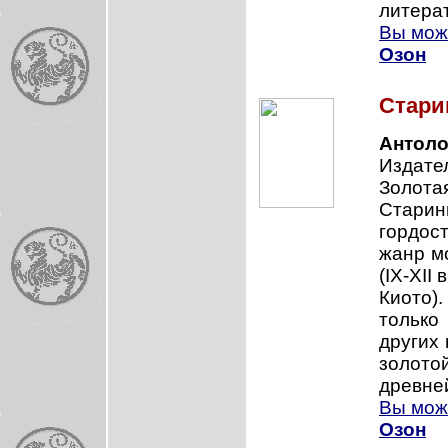
литера
Вы може
Озон
Стари
Антоло
Издател
Золота
Старин
гордос
жанр м
(IX-XII
Киото)
только
других
золот
древней
Вы може
Озон