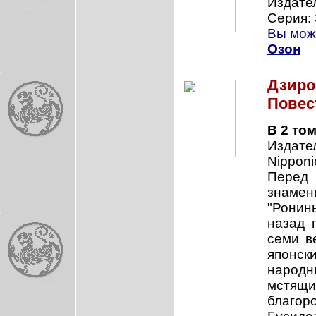
Издател
Серия: 
Вы може
Озон
Дзиро
Повес
В 2 то
Издател
Nipponi
Перед 
знамен
"Ронины
назад 
семи в
японс
народн
мстящи
благор