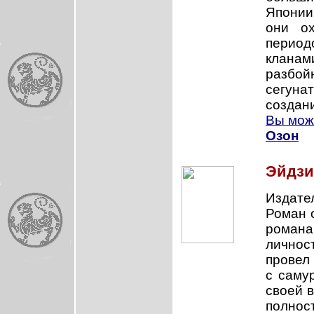
Японии
они о
период
клана
разбой
сегуна
создани
Вы може
Озон
Эйдзи
Издател
Роман 
романа
личност
провел
с саму
своей 
полно