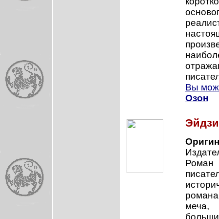
корот
осново
реалис
наст
произ
наибол
отража
писател
Вы може
Озон
Эйдзи
Оригин
Издател
Роман
писат
истори
романа
меча, 
больши