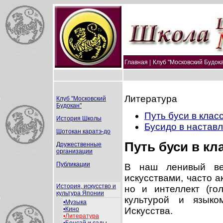
Главная |
Клуб "Московский Будока
Литература
Клуб "Московский
Будокан"
Путь буси в клас
История Школы
Бусидо в настав
Шотокан каратэ-до
Путь буси в кл
Дружественные
организации
Публикации
В наш ленивый ве
искусствами, часто а
История, искусство и
но и интеллект (го
культура Японии
культурой и языко
•Музыка
Искусства.
•Кино
•Литература